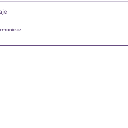
aje
rmonie.cz
KONTAKT
INDIVIDUÁLNÍ KONSTELACE
REFLEXNÍ TERAPIE
TRANSFORMACE VĚDOMÍ
MAKROBIOTIKA
DIKŠA
SYSTEMATICKÁ KONSTELACE
PŘEDNÁŠKY, KURZY, SEMINÁŘE
© 2021 Centrum Harmonie. Všechna práva vyhrazena.