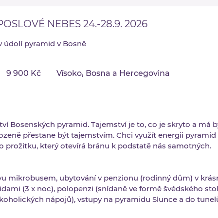
OSLOVÉ NEBES 24.-28.9. 2026
v údolí pyramid v Bosně
9
900
9 900 Kč
Vísoko, Bosna a Hercegovina
Kč
í Bosenských pyramid. Tajemství je to, co je skryto a má b
rozeně přestane být tajemstvím. Chci využít energii pyramid 
o prožitku, který otevírá bránu k podstatě nás samotných.
u mikrobusem, ubytování v penzionu (rodinný dům) v krás
dami (3 x noc), polopenzi (snídaně ve formě švédského stol
alkoholických nápojů), vstupy na pyramidu Slunce a do tunel