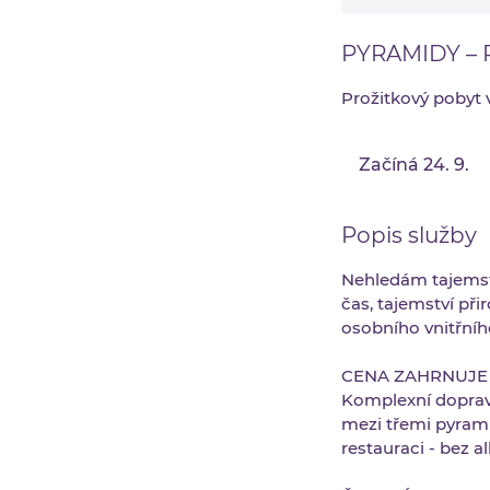
PYRAMIDY – P
Prožitkový pobyt 
Začíná 24. 9.
Z
a
č
Popis služby
í
n
Nehledám tajemstv
á
čas, tajemství při
2
osobního vnitřníh
4
.
CENA ZAHRNUJE
Komplexní doprav
9
mezi třemi pyrami
.
restauraci - bez 