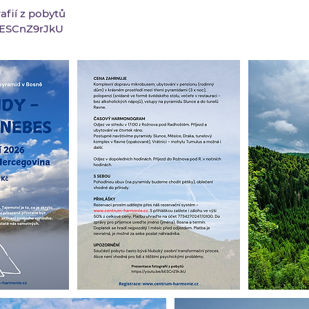
afií z pobytů
/bESCnZ9rJkU