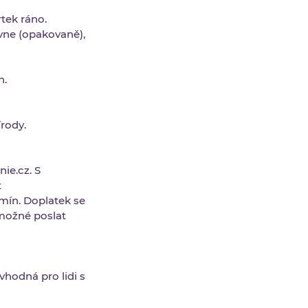
tek ráno.
vne (opakovaně),
h.
rody.
ie.cz. S
t
mín. Doplatek se
 možné poslat
hodná pro lidi s