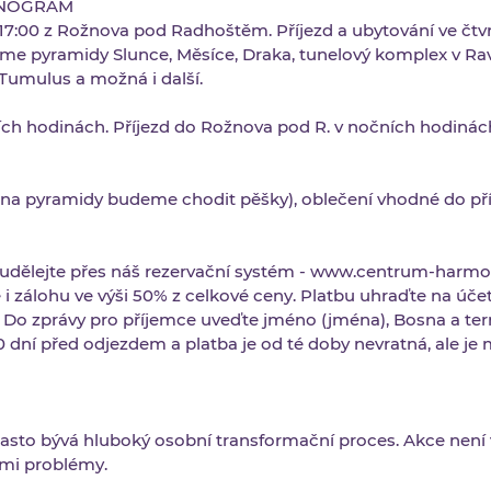
NOGRAM
 17:00 z Rožnova pod Radhoštěm. Příjezd a ubytování ve čtvr
me pyramidy Slunce, Měsíce, Draka, tunelový komplex v Ra
 Tumulus a možná i další.
ch hodinách. Příjezd do Rožnova pod R. v nočních hodinác
na pyramidy budeme chodit pěšky), oblečení vhodné do pří
udělejte přes náš rezervační systém - www.centrum-harmon
 i zálohu ve výši 50% z celkové ceny. Platbu uhraďte na úče
Do zprávy pro příjemce uveďte jméno (jména), Bosna a ter
0 dní před odjezdem a platba je od té doby nevratná, ale je
asto bývá hluboký osobní transformační proces. Akce není v
ými problémy.