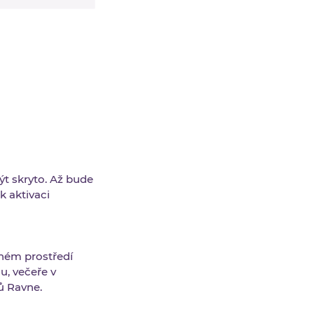
ýt skryto. Až bude
k aktivaci
ném prostředí
u, večeře v
ů Ravne.