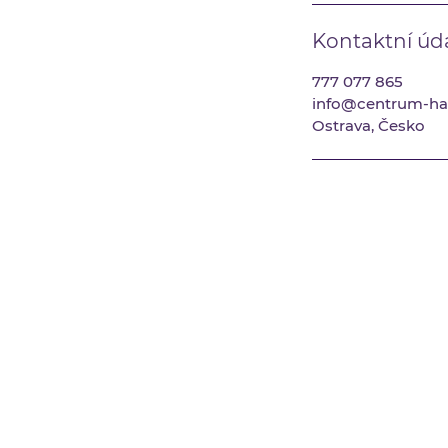
Kontaktní úd
777 077 865
info@centrum-ha
Ostrava, Česko
O NÁS
NÁŠ TÝM
PŘIPRAVUJEME
FOTOGALERIE