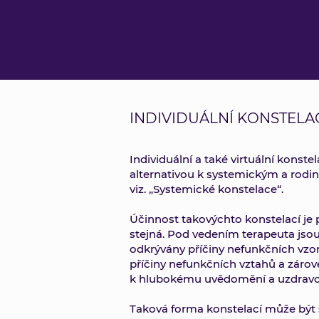
INDIVIDUÁLNÍ KONSTELA
Individuální a také virtuální konstel
alternativou k systemickým a rod
viz. „Systemické konstelace“.
Účinnost takovýchto konstelací j
stejná. Pod vedením terapeuta jso
odkrývány příčiny nefunkčních vzo
příčiny nefunkčních vztahů a záro
k hlubokému uvědomění a uzdravo
Taková forma konstelací může být s