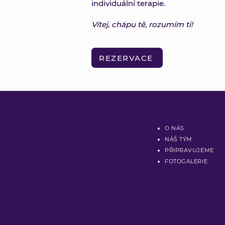
individuální terapie.
Vítej, chápu tě, rozumím ti!
REZERVACE
O NÁS
NÁŠ TÝM
PŘIPRAVUJEME
FOTOGALERIE