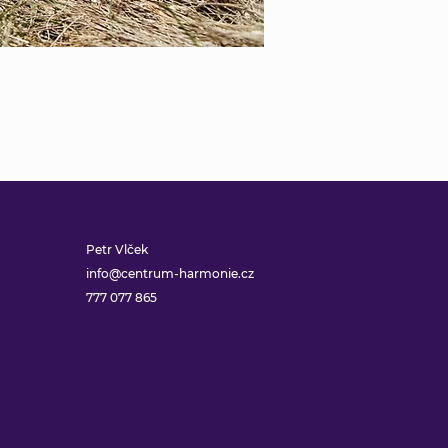
Petr Vlček
info@centrum-harmonie.cz
777 077 865