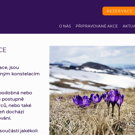
REZERVACE
O NÁS
PŘIPRAVOVANÉ AKCE
AKTUA
CE
ace, jsou
inným konstelacím
e podobná nebo
u postupně
rců, nebo také
veň dochází
vání.
oučástí jakékoli